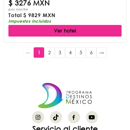
$
3276 MXN
por noche
Total
$
9829 MXN
Impuestos incluidos
Ver hotel
←
1
2
3
4
5
6
→
Servicio al cliente