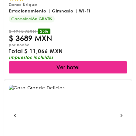
Zona: Urique
Estacionamiento | Gimnasio | Wi-Fi
Cancelación GRATIS
$
4918 MXN
25%
$
3689 MXN
por noche
Total
$
11,066 MXN
Impuestos incluidos
Ver hotel