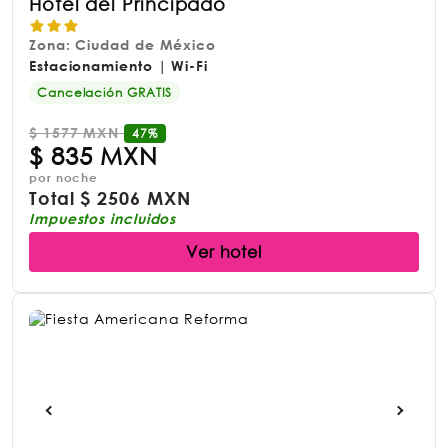
Hotel del Principado
Zona: Ciudad de México
Estacionamiento | Wi-Fi
Cancelación GRATIS
$
1577 MXN
47%
$
835 MXN
por noche
Total
$
2506 MXN
Impuestos incluidos
Ver hotel