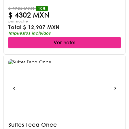
$
4785 MXN
10%
$
4302 MXN
por noche
Total
$
12,907 MXN
Impuestos incluidos
Ver hotel
Suites Teca Once