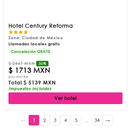
Hotel Century Reforma
Zona: Ciudad de México
Llamadas locales gratis
Cancelación GRATIS
$
2447 MXN
30%
$
1713 MXN
por noche
Total
$
5139 MXN
Impuestos incluidos
Ver hotel
←
1
2
3
4
5
...
34
→