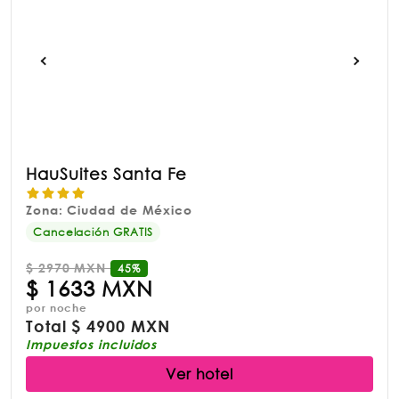
HauSuites Santa Fe
Zona: Ciudad de México
Cancelación GRATIS
$
2970 MXN
45%
$
1633 MXN
por noche
Total
$
4900 MXN
Impuestos incluidos
Ver hotel