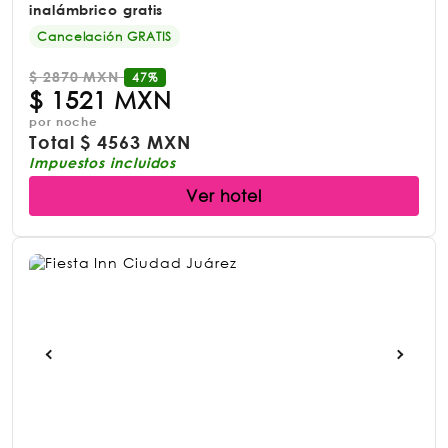
inalámbrico gratis
Cancelación GRATIS
$
2870 MXN
47%
$
1521 MXN
por noche
Total
$
4563 MXN
Impuestos incluidos
Ver hotel