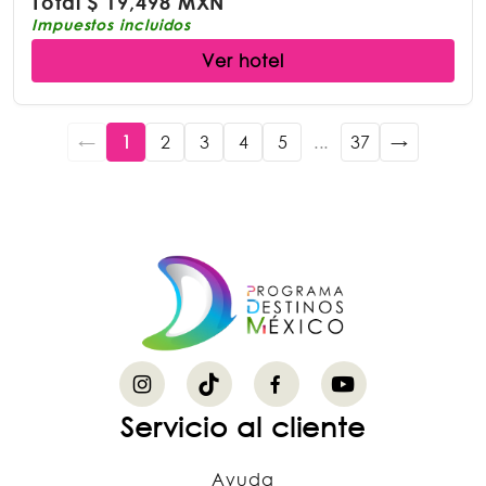
Total
$
19,498 MXN
Impuestos incluidos
Ver hotel
←
1
2
3
4
5
...
37
→
Servicio al cliente
Ayuda