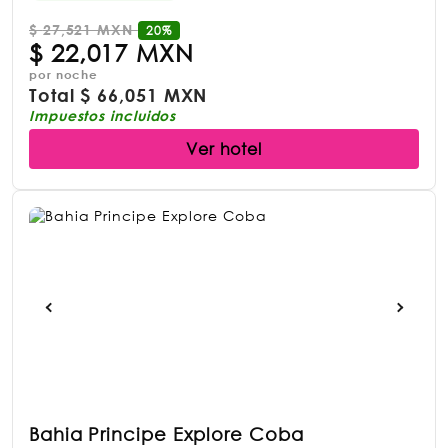
$
27,521 MXN
20%
$
22,017 MXN
por noche
Total
$
66,051 MXN
Impuestos incluidos
Ver hotel
Bahia Principe Explore Coba