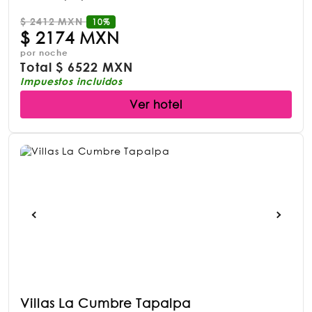
$
2412 MXN
10%
$
2174 MXN
por noche
Total
$
6522 MXN
Impuestos incluidos
Ver hotel
Villas La Cumbre Tapalpa