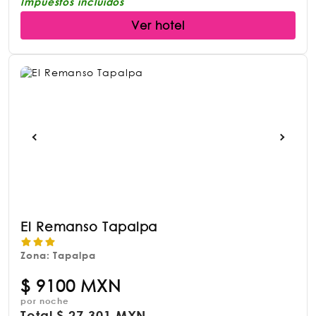
Impuestos incluidos
Ver hotel
El Remanso Tapalpa
Zona: Tapalpa
$
9100 MXN
por noche
Total
$
27,301 MXN