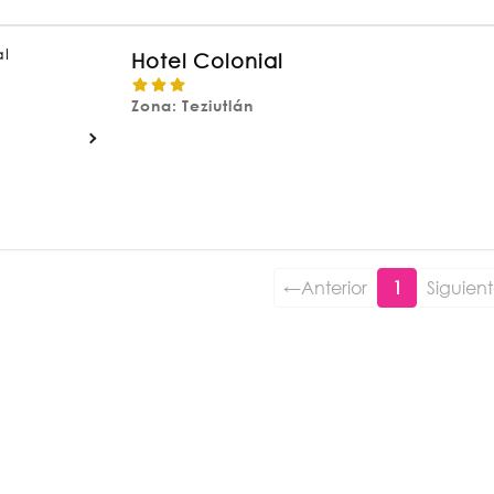
Hotel Colonial
Zona: Teziutlán
←
Anterior
1
Siguien