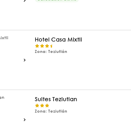
Hotel Casa Mixtli
Zona: Teziutlán
Suites Teziutlan
Zona: Teziutlán