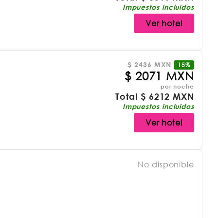
Impuestos incluidos
Ver hotel
$
2436 MXN
15%
$
2071 MXN
por noche
Total
$
6212 MXN
Impuestos incluidos
Ver hotel
No disponible